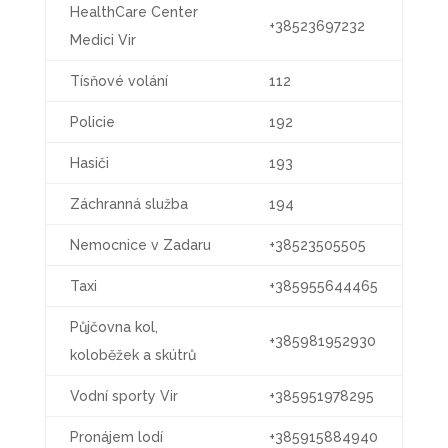
HealthCare Center
+38523697232
Medici Vir
Tísňové volání
112
Policie
192
Hasiči
193
Záchranná služba
194
Nemocnice v Zadaru
+38523505505
Taxi
+385955644465
Půjčovna kol,
+385981952930
koloběžek a skútrů
Vodní sporty Vir
+385951978295
Pronájem lodí
+385915884940