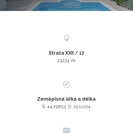

Straža XXII / 17
23234 Vir

Zeměpisná šířka a délka
Š: 44.29853, D: 15.11224
