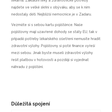
lékárna. Základní léky a zdravotnické potřeby
najdete ve velké skříni v obýváku, aby se k nim
nedostaly děti. Nejbližší nemocnice je v Zadaru.
Vezměte si s sebou kartu pojištěnce. Naše
pojišťovny mají uzavřené dohody se státy EU, tak v
případě potřeby lékařského ošetření nemusíte hradit
zdravotní výlohy. Pojišťovny si poté finance vyřeší
mezi sebou. Jinak byste museli zdravotní výlohy
řešit platbou v hotovosti a později si vyjednat
náhradu z pojištění.
Důležitá spojení