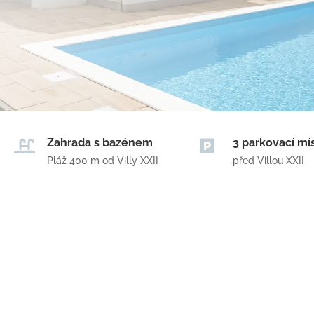
Zahrada s bazénem
3 parkovací mí


Pláž 400 m od Villy XXII
před Villou XXII