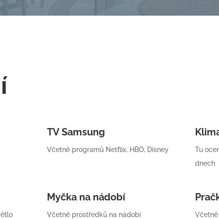
í
TV Samsung
Klim
Včetně programů Netflix, HBO, Disney
Tu ocen
dnech
Myčka na nádobí
Prač
ětlo
Včetně prostředků na nádobí
Včetně