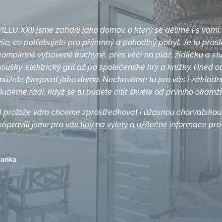
VILLU XXII jsme zařídili jako domov, o který se dělíme i s vámi.
vše, co potřebujete pro příjemný a pohodlný pobyt. Je tu prost
kompletně vybavené kuchyně, přes věci na pláž, židličku a stu
osušky, elektrický gril až po společenské hry a knížky. Hned o
můžete fungovat jako doma. Necháváme tu pro vás i základní
Budeme rádi, když se tu budete cítit skvěle od prvního okamži
A protože vám chceme zprostředkovat i úžasnou chorvatskou
připravili jsme pro vás
tipy na výlety
a
užitečné informace
pro 
Janka