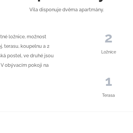
Vila disponuje dvěma apartmány.
2
atné ložnice, možnost
j, terasu, koupelnu a 2
Ložnice
ská postel, ve druhé jsou
t. V obývacím pokoji na
1
Terasa