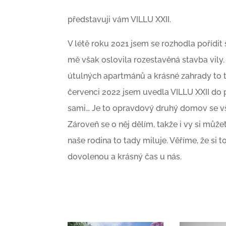
představuji vám VILLU XXII.
V létě roku 2021 jsem se rozhodla pořídi
mě však oslovila rozestavěná stavba vil
útulných apartmánů a krásné zahrady to trv
červenci 2022 jsem uvedla VILLU XXII do p
sami… Je to opravdový druhý domov se vší
Zároveň se o něj dělím, takže i vy si může
naše rodina to tady miluje. Věříme, že si 
dovolenou a krásný čas u nás.