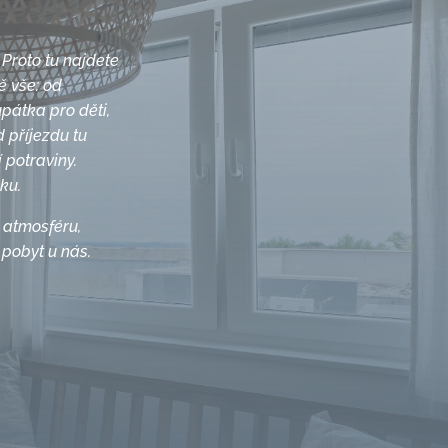
 Proto tu najdete
ě vše: od
pátka pro děti,
d příjezdu tu
 potraviny.
ku.
 atmosféru,
pobyt u nás.