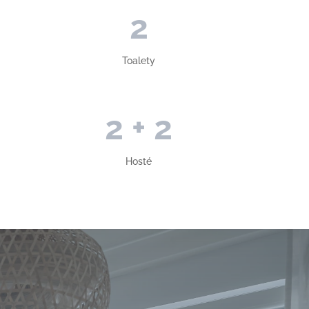
2
Toalety
2 + 2
Hosté