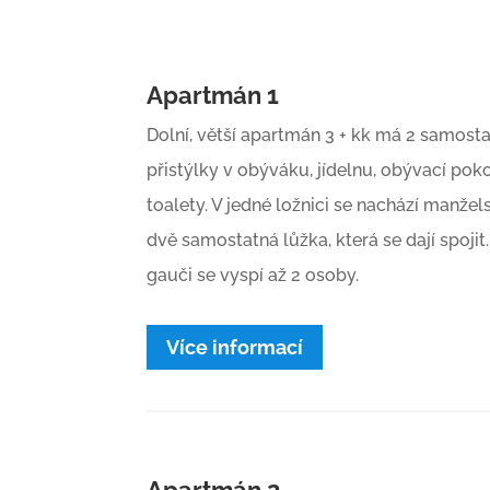
Apartmán 1
Dolní, větší apartmán 3 + kk má 2 samost
přistýlky v obýváku, jídelnu, obývací poko
toalety. V jedné ložnici se nachází manžel
dvě samostatná lůžka, která se dají spoji
gauči se vyspí až 2 osoby.
Více informací
Apartmán 2