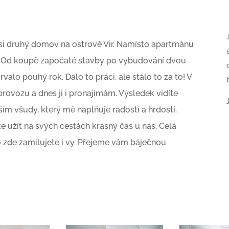
t si druhý domov na ostrově Vir. Namísto apartmánu
y. Od koupě započaté stavby po vybudování dvou
alo pouhý rok. Dalo to práci, ale stálo to za to! V
rovozu a dnes ji i pronajímám. Výsledek vidíte
m všudy, který mě naplňuje radostí a hrdostí.
te užít na svých cestách krásný čas u nás. Celá
to zde zamilujete i vy. Přejeme vám báječnou