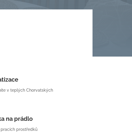
atizace
íte v teplých Chorvatských
ka na prádlo
 pracích prostředků