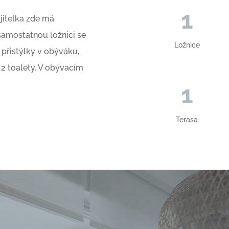
1
jitelka zde má
 samostatnou ložnici se
Ložnice
 přistýlky v obýváku,
 2 toalety. V obývacím
1
Terasa